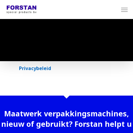
Privacybeleid
Maatwerk verpakkingsmachines,
nieuw of gebruikt? Forstan helpt u